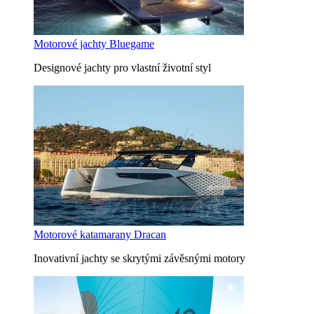
Motorové jachty Bluegame
Designové jachty pro vlastní životní styl
Motorové katamarany Dracan
Inovativní jachty se skrytými závěsnými motory