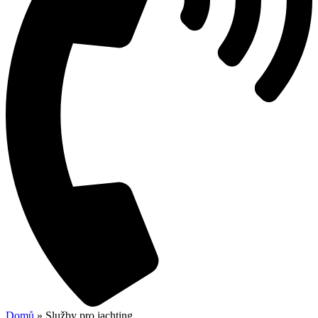
Domů
»
Služby pro jachting