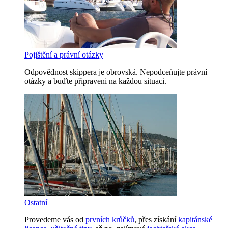
Pojištění a právní otázky
Odpovědnost skippera je obrovská. Nepodceňujte právní
otázky a buďte připraveni na každou situaci.
Ostatní
Provedeme vás od
prvních krůčků
, přes získání
kapitánské