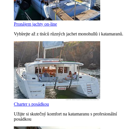
Pronájem jachty on-line
Vybírejte až z tisíců různých jachet monohullů i katamaranů.
Charter s posádkou
Užijte si skutečný komfort na katamaranu s profesionální
posádkou