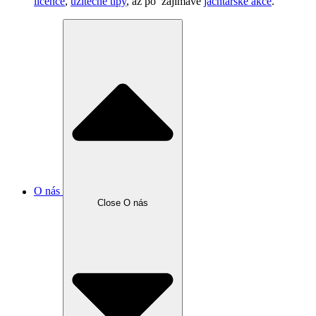
licence
,
užitečné tipy
, až po zajímavé
jachtařské akce
.
O nás
Close O nás