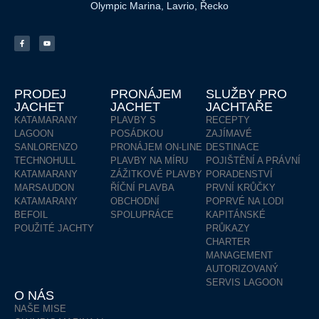
Olympic Marina, Lavrio, Řecko
PRODEJ
PRONÁJEM
SLUŽBY PRO
JACHET
JACHET
JACHTAŘE
KATAMARANY
PLAVBY S
RECEPTY
LAGOON
POSÁDKOU
ZAJÍMAVÉ
SANLORENZO
PRONÁJEM ON-LINE
DESTINACE
TECHNOHULL
PLAVBY NA MÍRU
POJIŠTĚNÍ A PRÁVNÍ
KATAMARANY
ZÁŽITKOVÉ PLAVBY
PORADENSTVÍ
MARSAUDON
ŘÍČNÍ PLAVBA
PRVNÍ KRŮČKY
KATAMARANY
OBCHODNÍ
POPRVÉ NA LODI
BEFOIL
SPOLUPRÁCE
KAPITÁNSKÉ
POUŽITÉ JACHTY
PRŮKAZY
CHARTER
MANAGEMENT
AUTORIZOVANÝ
SERVIS LAGOON
O NÁS
NAŠE MISE