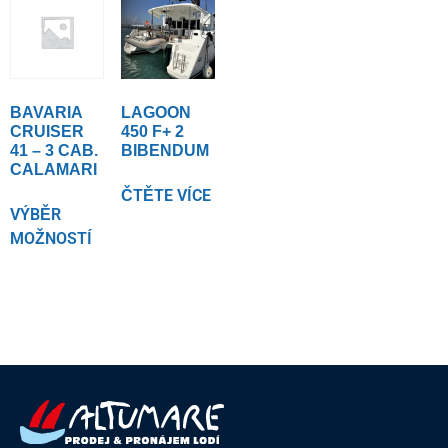
BAVARIA
LAGOON
CRUISER
450 F+ 2
41 – 3 CAB.
BIBENDUM
CALAMARI
ČTĚTE VÍCE
VÝBĚR
MOŽNOSTÍ