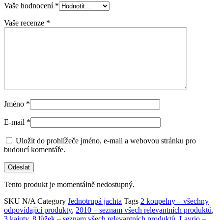
Vaše hodnocení
*
Vaše recenze
*
Jméno
*
E-mail
*
Uložit do prohlížeče jméno, e-mail a webovou stránku pro
budoucí komentáře.
Tento produkt je momentálně nedostupný.
SKU
N/A
Category
Jednotrupá jachta
Tags
2 koupelny – všechny
odpovídající produkty
,
2010 – seznam všech relevantních produktů
,
3 kajuty
,
8 lůžek – seznam všech relevantních produktů
,
Lavrio –