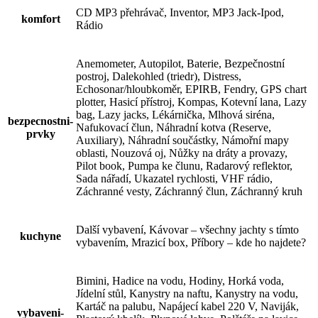
CD MP3 přehrávač, Inventor, MP3 Jack-Ipod,
komfort
Rádio
Anemometer, Autopilot, Baterie, Bezpečnostní
postroj, Dalekohled (triedr), Distress,
Echosonar/hloubkoměr, EPIRB, Fendry, GPS chart
plotter, Hasicí přístroj, Kompas, Kotevní lana, Lazy
bag, Lazy jacks, Lékárnička, Mlhová siréna,
bezpecnostni-
Nafukovací člun, Náhradní kotva (Reserve,
prvky
Auxiliary), Náhradní součástky, Námořní mapy
oblasti, Nouzová oj, Nůžky na dráty a provazy,
Pilot book, Pumpa ke člunu, Radarový reflektor,
Sada nářadí, Ukazatel rychlosti, VHF rádio,
Záchranné vesty, Záchranný člun, Záchranný kruh
Další vybavení, Kávovar – všechny jachty s tímto
kuchyne
vybavením, Mrazicí box, Příbory – kde ho najdete?
Bimini, Hadice na vodu, Hodiny, Horká voda,
Jídelní stůl, Kanystry na naftu, Kanystry na vodu,
Kartáč na palubu, Napájecí kabel 220 V, Naviják,
vybaveni-