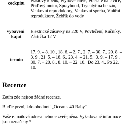
Plastový kbelík, Plynové lahve, Polštáře na lavice,
cockpitu
Příďový motor, Sprayhood, Trychtýř na benzín,
Venkovní reproduktory, Venkovní sprcha, Vnitřní
reproduktory, Žebřík do vody
vybaveni-
Elektrické zásuvky na 220 V, Povlečení, Ručníky,
kajut
Zástrčka 12 V
17. 9. – 8. 10., 18. 6. – 2. 7., 2. 7. – 30. 7., 20. 8. –
3. 9., 21. 5. – 18. 6., 23. 4. – 21. 5., 3. 9. – 17. 9.,
termin
30. 7. – 20. 8., 8. 10. – 22. 10., Do 23. 4., Po 22.
10.
Recenze
Zatím zde nejsou žádné recenze.
Buďte první, kdo ohodnotí „Oceanis 40 Baby“
Vaše e-mailová adresa nebude zveřejněna.
Vyžadované informace
jsou označeny
*