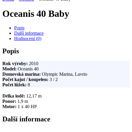
Oceanis 40 Baby
Popis
Další informace
Hodnocení (0)
Popis
Rok výroby:
2010
Model:
Oceanis 40
Domovská marina:
Olympic Marina, Lavrio
Počet kajut / koupelen:
3 / 2
Počet lůžek:
8
Délka lodě:
12,17 m
Ponor:
1,9 m
Motor:
1 x 40 HP
Další informace