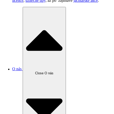
licence
,
užitečné tipy
, až po zajímavé
jachtařské akce
.
O nás
Close O nás