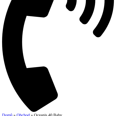
Domů
»
Obchod
»
Oceanis 40 Baby