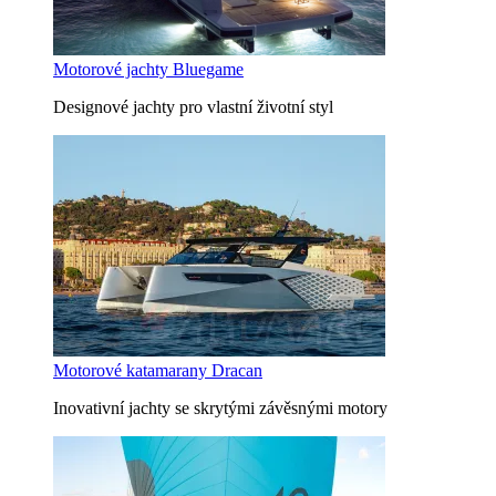
Motorové jachty Bluegame
Designové jachty pro vlastní životní styl
Motorové katamarany Dracan
Inovativní jachty se skrytými závěsnými motory